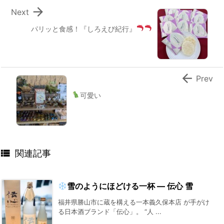

Next
パリッと食感！
『しろえび紀行』

Prev
可愛い

関連記事
雪のようにほどける一杯 ― 伝心 雪
福井県勝山市に蔵を構える一本義久保本店 が手がけ
る日本酒ブランド「伝心」。 “人 ...