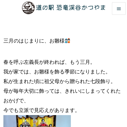


メニュ

三月のはじまりに、お雛様
前へ

次へ
春を呼ぶ左義長が終われば、もう三月。

検索
我が家では、お雛様を飾る季節になりました。
私が生まれた頃に祖父母から贈られた七段飾り。
母が毎年大切に飾っては、きれいにしまってくれた
おかげで、
今でも立派で見応えがあります。