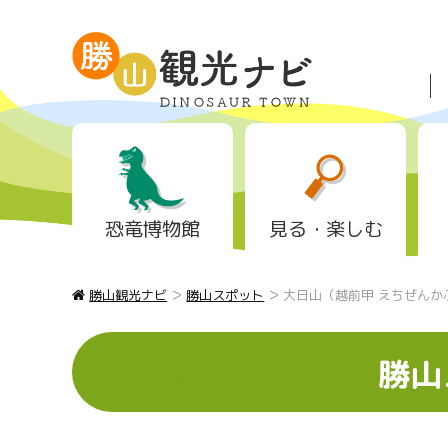
恐竜博物館
見る・楽しむ
>
>
勝山観光ナビ
勝山スポット
大日山（越前甲 えちぜんか
勝山