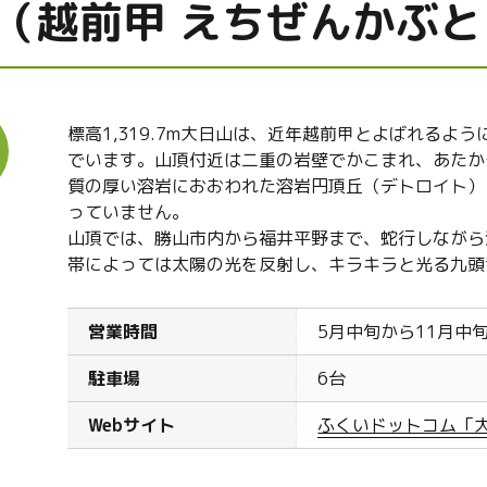
（越前甲 えちぜんかぶと
標高1,319.7m大日山は、近年越前甲とよばれる
でいます。山頂付近は二重の岩壁でかこまれ、あたか
質の厚い溶岩におおわれた溶岩円頂丘（デトロイト）
っていません。
山頂では、勝山市内から福井平野まで、蛇行しながら
帯によっては太陽の光を反射し、キラキラと光る九頭
営業時間
5月中旬から11月中
駐車場
6台
Webサイト
ふくいドットコム「