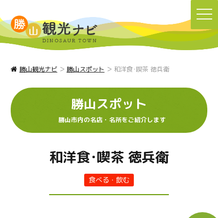
TO
NA
>
>
勝山観光ナビ
勝山スポット
和洋食･喫茶 徳兵衛
勝山スポット
勝山市内の名店・名所をご紹介します
和洋食･喫茶 徳兵衛
食べる・飲む