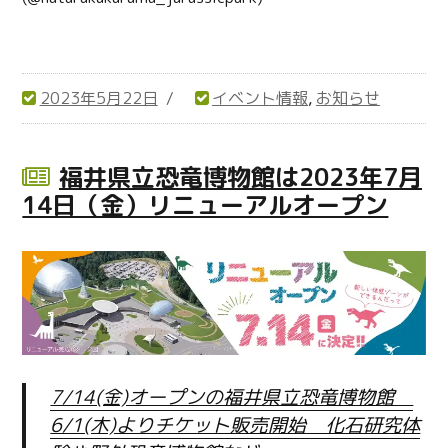
2023年5月22日
イベント情報
,
お知らせ
投
カ
稿
テ
日:
ゴ
福井県立恐竜博物館は2023年7月
リ
14日（金）リニューアルオープン
ー
7/14(金)オープンの福井県立恐竜博物館
6/1(木)よりチケット販売開始 化石研究体