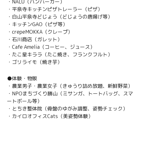
・NALU（ハンバーガー）
・平泉寺キッチンピザトレーラー（ピザ）
・白山平泉寺どじょう（どじょうの唐揚げ等）
・キッチンGAO（ピザ等）
・crepeMOKKA（クレープ）
・石川商店（ガレット）
・Cafe Amelia（コーヒー、ジュース）
・たこ星キララ（たこ焼き、フランクフルト）
・ゴリライモ（焼き芋）
●体験・物販
・農業男子・農業女子（きゅうり詰め放題、新鮮野菜）
・NPOまちづくり勝山（ミサンガ、トートバッグ、スマ
ートボール等）
・とちき整体院（骨盤のゆがみ調整、姿勢チェック）
・カイロオフィスCats（美姿勢体験）
問い合わせ先