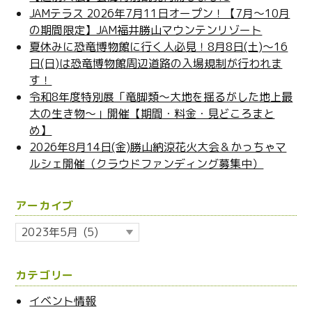
JAMテラス 2026年7月11日オープン！【7月～10月
の期間限定】JAM福井勝山マウンテンリゾート
夏休みに恐竜博物館に行く人必見！8月8日(土)～16
日(日)は恐竜博物館周辺道路の入場規制が行われま
す！
令和8年度特別展「竜脚類～大地を揺るがした地上最
大の生き物～」開催【期間・料金・見どころまと
め】
2026年8月14日(金)勝山納涼花火大会＆かっちゃマ
ルシェ開催（クラウドファンディング募集中）
アーカイブ
ア
ー
カ
カテゴリー
イ
ブ
イベント情報