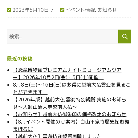
2023年5月10日
イベント情報
,
お知らせ
投
カ
稿
テ
日:
ゴ
検
検
索
リ
索:
ー
最近の投稿
【恐竜博物館プレミアムナイトミュージアムツア
ー】2026年10月2日(金)・3日(土)開催！
8月8日(土)～16日(日)はお得に越前大仏雲海を見るこ
とができます！
【2026年版】越前大仏 雲海特別観覧 実施のお知ら
せ～大師山清大寺越前大仏～
【お知らせ】越前大仏御朱印の価格改定のお知らせ
【8月イベント開催のご案内】白山平泉寺歴史探遊館
まほろば
【越前大仏】雲海特別観覧再開しました