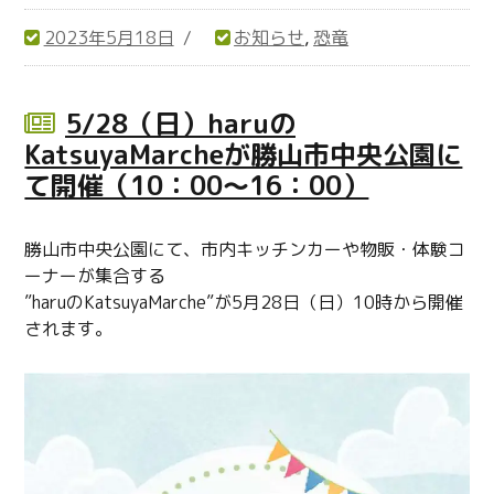
2023年5月18日
お知らせ
,
恐竜
投
カ
稿
テ
日:
ゴ
5/28（日）haruの
リ
KatsuyaMarcheが勝山市中央公園に
ー
て開催（10：00～16：00）
勝山市中央公園にて、市内キッチンカーや物販・体験コ
ーナーが集合する
”haruのKatsuyaMarche”が5月28日（日）10時から開催
されます。