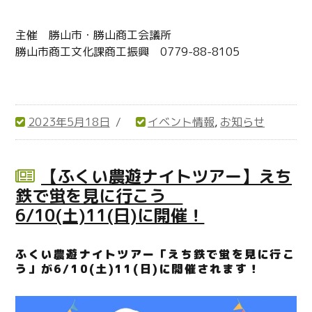
主催 勝山市・勝山商工会議所
勝山市商工文化課商工振興 0779-88-8105
2023年5月18日
イベント情報
,
お知らせ
投
カ
稿
テ
日:
ゴ
【ふくい農遊ナイトツアー】えち
リ
鉄で蛍を見に行こう
ー
6/10(土)11(日)に開催！
ふくい農遊ナイトツアー「えち鉄で蛍を見に行こ
う」が6/10(土)11(日)に開催されます！