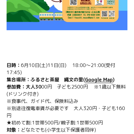
詳細
日時：
6月10日(土)11日(日) 18:00～21:00(受付
17:45)
集合場所：ふるさと茶屋 縄文の里(
Google Map
)
参加費：大人30
00円 子ども2500円 ※1歳以下無料
(ドリンク付き)
※食事代、ガイド代、保険料込み
※別途往復電車賃が必要です 大人320円・子ども160
円
★初めて割:1世帯500円/親子割:1世帯500円
対象：
どなたでも(小学生以下保護者同伴)