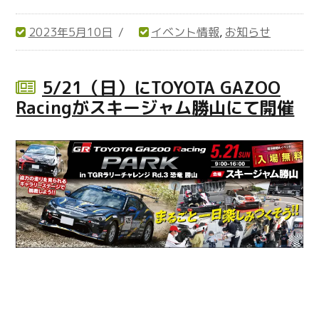
2023年5月10日
イベント情報
,
お知らせ
投
カ
稿
テ
日:
ゴ
5/21（日）にTOYOTA GAZOO
リ
Racingがスキージャム勝山にて開催
ー
4年ぶりの開催！TOYOTA GAZOO Racing
Rally challenge