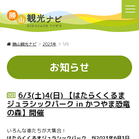
TO
NA
>
>
勝山観光ナビ
2023年
5月
お知らせ
6/3(土)4(日) 【はたらくくるま
ジュラシックパーク in かつやま恐竜
の森】開催
いろんな車たちが大集合！
はたらくくるまジュラシックパーク が2023年6月3日