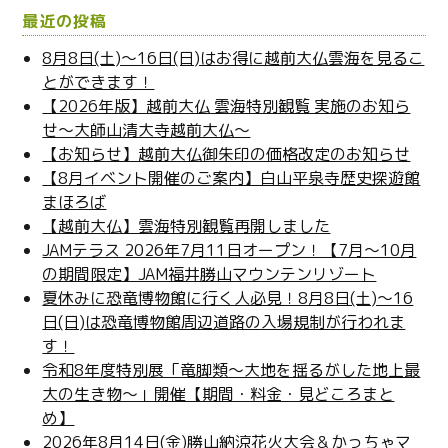
新
ィ
し
ン
最近の投稿
い
ド
ウ
ウ
ィ
で
8月8日(土)～16日(日)はお得に越前大仏雲海を見るこ
ン
開
とができます！
ド
き
ウ
ま
【2026年版】越前大仏 雲海特別観覧 実施のお知ら
で
す
開
)
せ～大師山清大寺越前大仏～
き
ま
【お知らせ】越前大仏御朱印の価格改定のお知らせ
す
)
【8月イベント開催のご案内】白山平泉寺歴史探遊館
まほろば
【越前大仏】雲海特別観覧再開しました
JAMテラス 2026年7月11日オープン！【7月～10月
の期間限定】JAM福井勝山マウンテンリゾート
夏休みに恐竜博物館に行く人必見！8月8日(土)～16
日(日)は恐竜博物館周辺道路の入場規制が行われま
す！
令和8年度特別展「竜脚類～大地を揺るがした地上最
大の生き物～」開催【期間・料金・見どころまと
め】
2026年8月14日(金)勝山納涼花火大会＆かっちゃマ