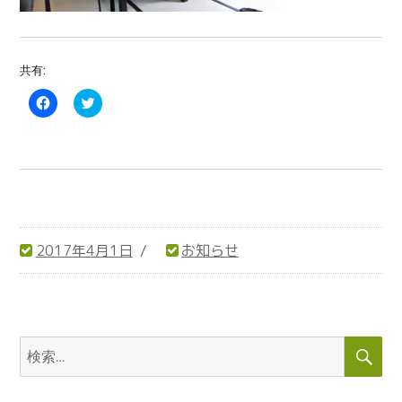
共有:
F
C
a
l
c
i
e
c
b
k
o
t
o
o
k
s
で
h
共
a
有
r
す
e
る
o
2017年4月1日
お知らせ
に
n
は
T
投
カ
ク
w
リ
i
稿
テ
ッ
t
ク
t
日:
ゴ
し
e
リ
て
r
検
検
く
(
ー
だ
新
索
索:
さ
し
い
い
(
ウ