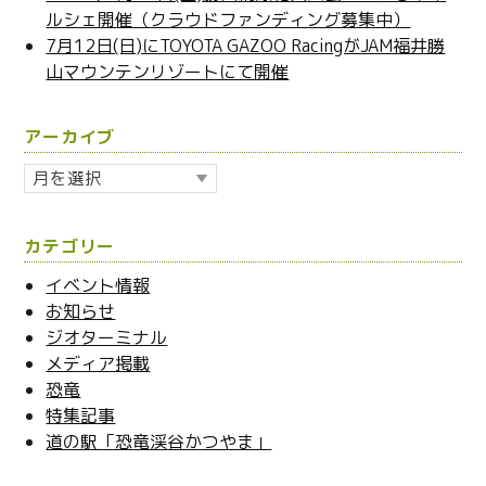
ルシェ開催（クラウドファンディング募集中）
7月12日(日)にTOYOTA GAZOO RacingがJAM福井勝
山マウンテンリゾートにて開催
アーカイブ
ア
ー
カ
カテゴリー
イ
ブ
イベント情報
お知らせ
ジオターミナル
メディア掲載
恐竜
特集記事
道の駅「恐竜渓谷かつやま」