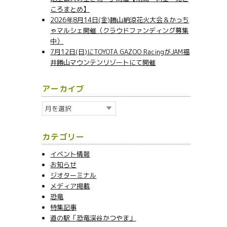
ころまとめ】
2026年8月14日(金)勝山納涼花火大会＆かっち
ゃマルシェ開催（クラウドファンディング募集
中）
7月12日(日)にTOYOTA GAZOO RacingがJAM福
井勝山マウンテンリゾートにて開催
アーカイブ
ア
ー
カ
カテゴリー
イ
ブ
イベント情報
お知らせ
ジオターミナル
メディア掲載
恐竜
特集記事
道の駅「恐竜渓谷かつやま」