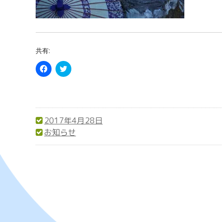
共有:
F
C
a
l
c
i
e
c
b
k
o
t
o
o
k
s
で
h
2017年4月28日
共
a
投
お知らせ
有
r
す
e
稿
カ
る
o
に
n
日:
テ
は
T
ク
w
ゴ
リ
i
ッ
t
リ
ク
t
し
e
ー
て
r
く
(
だ
新
さ
し