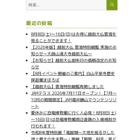
検
検
索
索:
最近の投稿
8月8日(土)～16日(日)はお得に越前大仏雲海を
見ることができます！
【2026年版】越前大仏 雲海特別観覧 実施のお
知らせ～大師山清大寺越前大仏～
【お知らせ】越前大仏御朱印の価格改定のお知
らせ
【8月イベント開催のご案内】白山平泉寺歴史
探遊館まほろば
【越前大仏】雲海特別観覧再開しました
JAMテラス 2026年7月11日オープン！【7月～
10月の期間限定】JAM福井勝山マウンテンリゾ
ート
夏休みに恐竜博物館に行く人必見！8月8日(土)
～16日(日)は恐竜博物館周辺道路の入場規制が
行われます！
令和8年度特別展「竜脚類～大地を揺るがした
地上最大の生き物～」開催【期間・料金・見ど