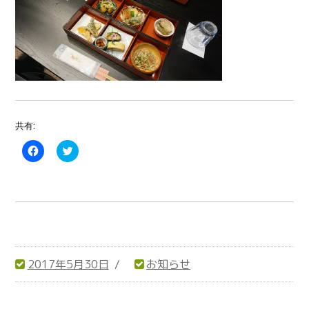
共有:
F
C
a
l
c
i
e
c
b
k
o
t
o
o
k
s
で
h
共
a
有
r
す
e
る
o
2017年5月30日
お知らせ
に
n
は
T
投
カ
ク
w
リ
i
稿
テ
ッ
t