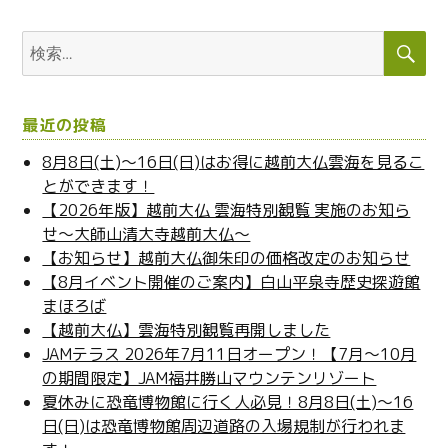
ク
t
日:
ゴ
し
e
リ
て
r
検
検
く
(
ー
だ
新
索
索:
さ
し
い
い
(
ウ
新
ィ
し
ン
最近の投稿
い
ド
ウ
ウ
ィ
で
8月8日(土)～16日(日)はお得に越前大仏雲海を見るこ
ン
開
とができます！
ド
き
ウ
ま
【2026年版】越前大仏 雲海特別観覧 実施のお知ら
で
す
開
)
せ～大師山清大寺越前大仏～
き
ま
【お知らせ】越前大仏御朱印の価格改定のお知らせ
す
)
【8月イベント開催のご案内】白山平泉寺歴史探遊館
まほろば
【越前大仏】雲海特別観覧再開しました
JAMテラス 2026年7月11日オープン！【7月～10月
の期間限定】JAM福井勝山マウンテンリゾート
夏休みに恐竜博物館に行く人必見！8月8日(土)～16
日(日)は恐竜博物館周辺道路の入場規制が行われま