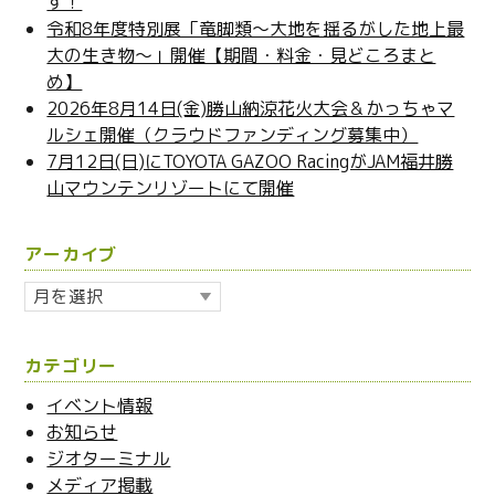
す！
令和8年度特別展「竜脚類～大地を揺るがした地上最
大の生き物～」開催【期間・料金・見どころまと
め】
2026年8月14日(金)勝山納涼花火大会＆かっちゃマ
ルシェ開催（クラウドファンディング募集中）
7月12日(日)にTOYOTA GAZOO RacingがJAM福井勝
山マウンテンリゾートにて開催
アーカイブ
ア
ー
カ
カテゴリー
イ
ブ
イベント情報
お知らせ
ジオターミナル
メディア掲載