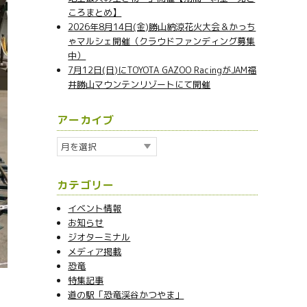
ころまとめ】
2026年8月14日(金)勝山納涼花火大会＆かっち
ゃマルシェ開催（クラウドファンディング募集
中）
7月12日(日)にTOYOTA GAZOO RacingがJAM福
井勝山マウンテンリゾートにて開催
アーカイブ
ア
ー
カ
カテゴリー
イ
ブ
イベント情報
お知らせ
ジオターミナル
メディア掲載
恐竜
特集記事
道の駅「恐竜渓谷かつやま」