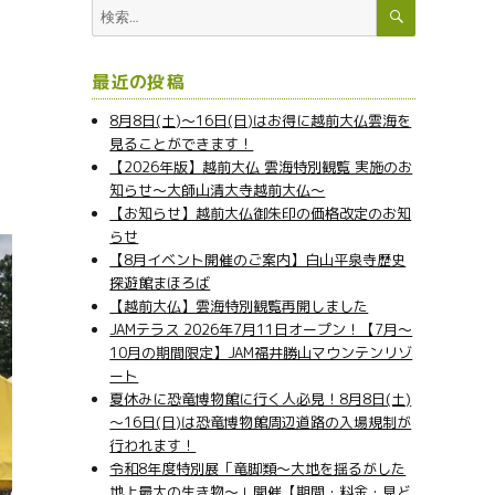
検
検
索
索:
最近の投稿
8月8日(土)～16日(日)はお得に越前大仏雲海を
見ることができます！
【2026年版】越前大仏 雲海特別観覧 実施のお
知らせ～大師山清大寺越前大仏～
【お知らせ】越前大仏御朱印の価格改定のお知
らせ
【8月イベント開催のご案内】白山平泉寺歴史
探遊館まほろば
【越前大仏】雲海特別観覧再開しました
JAMテラス 2026年7月11日オープン！【7月～
10月の期間限定】JAM福井勝山マウンテンリゾ
ート
夏休みに恐竜博物館に行く人必見！8月8日(土)
～16日(日)は恐竜博物館周辺道路の入場規制が
行われます！
令和8年度特別展「竜脚類～大地を揺るがした
地上最大の生き物～」開催【期間・料金・見ど