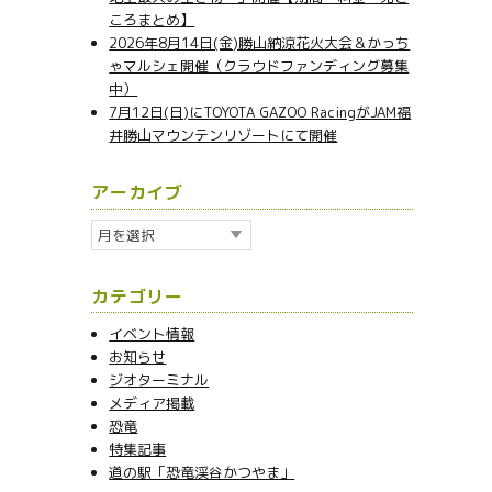
ころまとめ】
2026年8月14日(金)勝山納涼花火大会＆かっち
ゃマルシェ開催（クラウドファンディング募集
中）
7月12日(日)にTOYOTA GAZOO RacingがJAM福
井勝山マウンテンリゾートにて開催
アーカイブ
ア
ー
カ
カテゴリー
イ
ブ
イベント情報
お知らせ
ジオターミナル
メディア掲載
恐竜
特集記事
道の駅「恐竜渓谷かつやま」