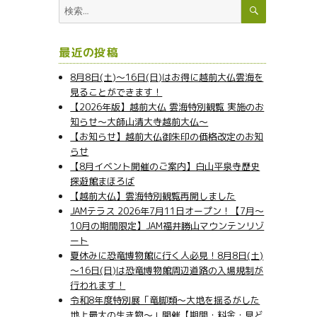
検
検
索
索:
最近の投稿
8月8日(土)～16日(日)はお得に越前大仏雲海を
見ることができます！
【2026年版】越前大仏 雲海特別観覧 実施のお
知らせ～大師山清大寺越前大仏～
【お知らせ】越前大仏御朱印の価格改定のお知
らせ
【8月イベント開催のご案内】白山平泉寺歴史
探遊館まほろば
【越前大仏】雲海特別観覧再開しました
JAMテラス 2026年7月11日オープン！【7月～
10月の期間限定】JAM福井勝山マウンテンリゾ
ート
夏休みに恐竜博物館に行く人必見！8月8日(土)
～16日(日)は恐竜博物館周辺道路の入場規制が
行われます！
令和8年度特別展「竜脚類～大地を揺るがした
地上最大の生き物～」開催【期間・料金・見ど