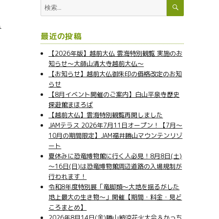
検
検
索
索:
み
最近の投稿
【2026年版】越前大仏 雲海特別観覧 実施のお
知らせ～大師山清大寺越前大仏～
【お知らせ】越前大仏御朱印の価格改定のお知
らせ
【8月イベント開催のご案内】白山平泉寺歴史
探遊館まほろば
【越前大仏】雲海特別観覧再開しました
JAMテラス 2026年7月11日オープン！【7月～
10月の期間限定】JAM福井勝山マウンテンリゾ
ート
夏休みに恐竜博物館に行く人必見！8月8日(土)
～16日(日)は恐竜博物館周辺道路の入場規制が
行われます！
令和8年度特別展「竜脚類～大地を揺るがした
地上最大の生き物～」開催【期間・料金・見ど
ころまとめ】
2026年8月14日(金)勝山納涼花火大会＆かっち