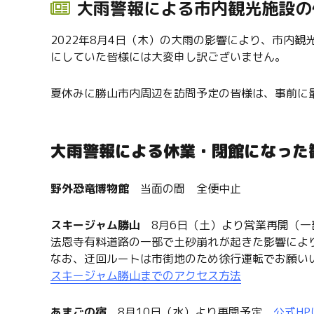
大雨警報による市内観光施設の休
2022年8月4日（木）の大雨の影響により、市内
にしていた皆様には大変申し訳ございません。
夏休みに勝山市内周辺を訪問予定の皆様は、事前に
大雨警報による休業・閉館になった
野外恐竜博物館
当面の間 全便中止
スキージャム勝山
8月6日（土）より営業再開（一
法恩寺有料道路の一部で土砂崩れが起きた影響によ
なお、迂回ルートは市街地のため徐行運転でお願い
スキージャム勝山までのアクセス方法
あまごの宿
8月10日（水）より再開予定
公式H