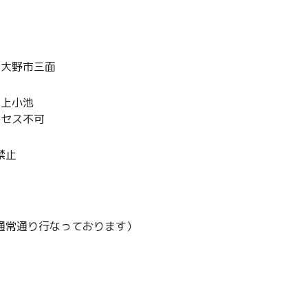
〜大野市三面
市上小池
クセス不可
禁止
通常通り行なっております）