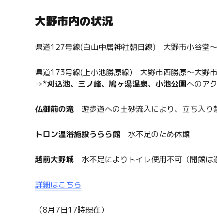
大野市内の状況
県道127号線(白山中居神社朝日線) 大野市小谷堂
県道173号線(上小池勝原線) 大野市西勝原〜大野
→*
刈込池、三ノ峰、鳩ヶ湯温泉、小池公園
へのア
仏御前の滝
遊歩道への土砂流入により、立ち入り
トロン温浴施設うらら館
水不足のため休館
越前大野城
水不足によりトイレ使用不可（開館は
詳細はこちら
（8月7日17時現在）