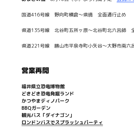
国道416号線 野向町横倉～県境 全面通行止め
県道135号線 北谷町五所ヶ原～北谷町北六呂師 
県道221号線 勝山市平泉寺町小矢谷～大野市南六
営業再開
福井県立恐竜博物館
どきどき恐竜発掘ランド
かつやまディノパーク
BBQガーデン
観光バス「ダイナゴン」
ロンドンバスでスプラッシュパーティ