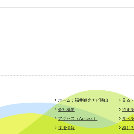
ホーム：福井観光ナビ勝山
見る
会社概要
泊ま
アクセス（Access）
食べ
採用情報
感じ