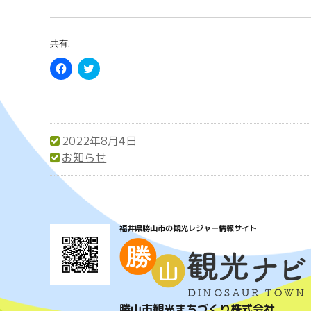
共有:
F
C
a
l
c
i
e
c
b
k
o
t
o
o
k
s
で
h
2022年8月4日
共
a
投
お知らせ
有
r
す
e
稿
カ
る
o
に
n
日:
テ
は
T
ク
w
ゴ
リ
i
ッ
t
リ
福井県勝山市の観光レジャー情報サイト
ク
t
し
e
ー
て
r
く
(
だ
新
さ
し
い
い
(
ウ
新
ィ
勝山市観光まちづくり株式会社
し
ン