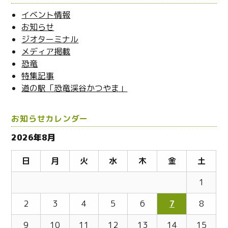
ブ
イベント情報
お知らせ
ジオターミナル
メディア掲載
恐竜
特集記事
道の駅「恐竜渓谷かつやま」
お知らせカレンダー
2026年8月
日
月
火
水
木
金
土
1
2
3
4
5
6
7
8
9
10
11
12
13
14
15