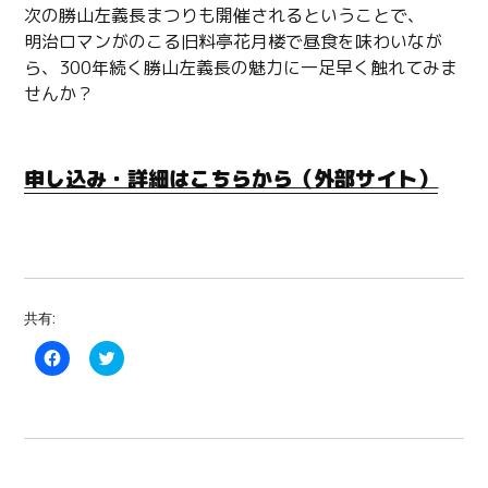
次の勝山左義長まつりも開催されるということで、
明治ロマンがのこる旧料亭花月楼で昼食を味わいなが
ら、300年続く勝山左義長の魅力に一足早く触れてみま
せんか？
申し込み・詳細はこちらから（外部サイト）
共有:
F
C
a
l
c
i
e
c
b
k
o
t
o
o
k
s
で
h
共
a