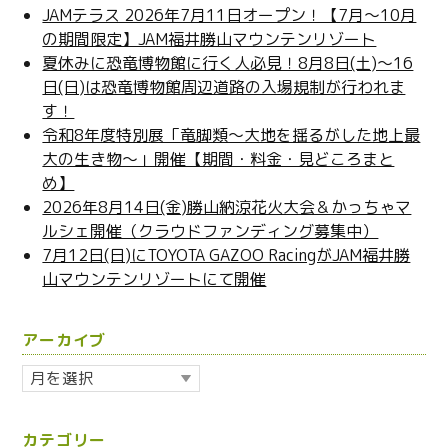
JAMテラス 2026年7月11日オープン！【7月～10月
の期間限定】JAM福井勝山マウンテンリゾート
夏休みに恐竜博物館に行く人必見！8月8日(土)～16
日(日)は恐竜博物館周辺道路の入場規制が行われま
す！
令和8年度特別展「竜脚類～大地を揺るがした地上最
大の生き物～」開催【期間・料金・見どころまと
め】
2026年8月14日(金)勝山納涼花火大会＆かっちゃマ
ルシェ開催（クラウドファンディング募集中）
7月12日(日)にTOYOTA GAZOO RacingがJAM福井勝
山マウンテンリゾートにて開催
アーカイブ
ア
ー
カ
カテゴリー
イ