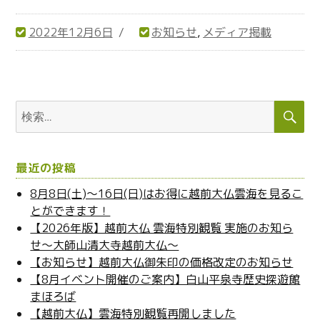
有
r
す
e
る
o
2022年12月6日
お知らせ
,
メディア掲載
に
n
は
T
投
カ
ク
w
リ
i
稿
テ
ッ
t
ク
t
日:
ゴ
し
e
リ
て
r
検
検
く
(
ー
だ
新
索
索:
さ
し
い
い
(
ウ
新
ィ
し
ン
最近の投稿
い
ド
ウ
ウ
ィ
で
8月8日(土)～16日(日)はお得に越前大仏雲海を見るこ
ン
開
とができます！
ド
き
ウ
ま
【2026年版】越前大仏 雲海特別観覧 実施のお知ら
で
す
開
)
せ～大師山清大寺越前大仏～
き
ま
【お知らせ】越前大仏御朱印の価格改定のお知らせ
す
)
【8月イベント開催のご案内】白山平泉寺歴史探遊館
まほろば
【越前大仏】雲海特別観覧再開しました