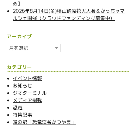
め】
2026年8月14日(金)勝山納涼花火大会＆かっちゃマ
ルシェ開催（クラウドファンディング募集中）
アーカイブ
ア
ー
カ
カテゴリー
イ
ブ
イベント情報
お知らせ
ジオターミナル
メディア掲載
恐竜
特集記事
道の駅「恐竜渓谷かつやま」