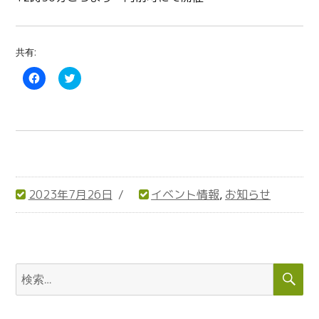
共有:
F
C
a
l
c
i
e
c
b
k
o
t
o
o
k
s
で
h
共
a
有
r
す
e
る
o
2023年7月26日
イベント情報
,
お知らせ
に
n
は
T
投
カ
ク
w
リ
i
稿
テ
ッ
t
ク
t
日:
ゴ
し
e
リ
て
r
検
検
く
(
ー
だ
新
索
索:
さ
し
い
い
(
ウ
新
ィ