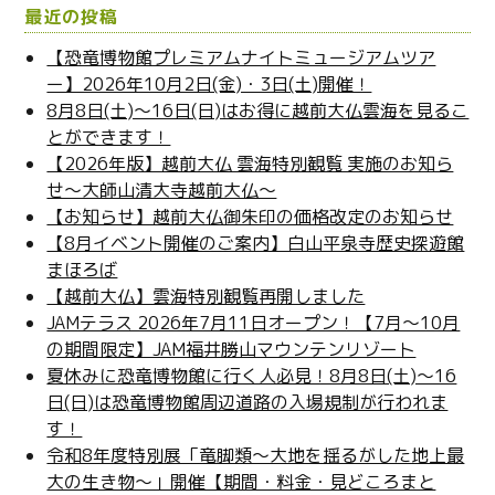
し
ン
最近の投稿
い
ド
ウ
ウ
ィ
で
【恐竜博物館プレミアムナイトミュージアムツア
ン
開
ー】2026年10月2日(金)・3日(土)開催！
ド
き
ウ
ま
8月8日(土)～16日(日)はお得に越前大仏雲海を見るこ
で
す
開
)
とができます！
き
ま
【2026年版】越前大仏 雲海特別観覧 実施のお知ら
す
)
せ～大師山清大寺越前大仏～
【お知らせ】越前大仏御朱印の価格改定のお知らせ
【8月イベント開催のご案内】白山平泉寺歴史探遊館
まほろば
【越前大仏】雲海特別観覧再開しました
JAMテラス 2026年7月11日オープン！【7月～10月
の期間限定】JAM福井勝山マウンテンリゾート
夏休みに恐竜博物館に行く人必見！8月8日(土)～16
日(日)は恐竜博物館周辺道路の入場規制が行われま
す！
令和8年度特別展「竜脚類～大地を揺るがした地上最
大の生き物～」開催【期間・料金・見どころまと