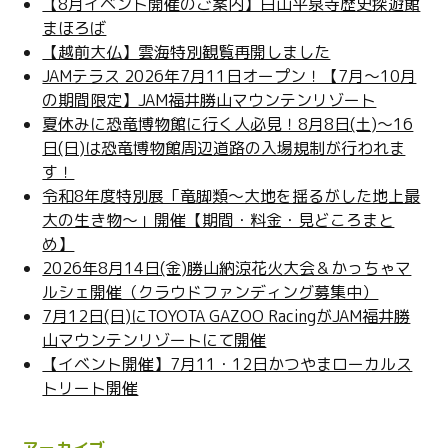
【8月イベント開催のご案内】白山平泉寺歴史探遊館
き
ま
まほろば
す
)
【越前大仏】雲海特別観覧再開しました
JAMテラス 2026年7月11日オープン！【7月～10月
の期間限定】JAM福井勝山マウンテンリゾート
夏休みに恐竜博物館に行く人必見！8月8日(土)～16
日(日)は恐竜博物館周辺道路の入場規制が行われま
す！
令和8年度特別展「竜脚類～大地を揺るがした地上最
大の生き物～」開催【期間・料金・見どころまと
め】
2026年8月14日(金)勝山納涼花火大会＆かっちゃマ
ルシェ開催（クラウドファンディング募集中）
7月12日(日)にTOYOTA GAZOO RacingがJAM福井勝
山マウンテンリゾートにて開催
【イベント開催】7月11・12日かつやまローカルス
トリート開催
アーカイブ