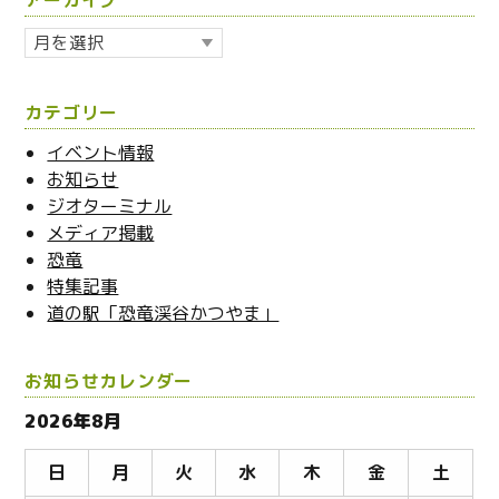
ア
ー
カ
カテゴリー
イ
ブ
イベント情報
お知らせ
ジオターミナル
メディア掲載
恐竜
特集記事
道の駅「恐竜渓谷かつやま」
お知らせカレンダー
2026年8月
日
月
火
水
木
金
土