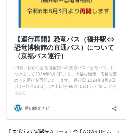
「
はぴバス定期観光Ａコース
」や「
WOWRIDEいこっ