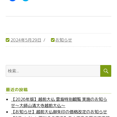
c
i
e
c
b
k
o
t
o
o
k
s
で
h
共
a
有
r
す
e
る
o
2024年5月29日
お知らせ
に
n
は
T
投
カ
ク
w
リ
i
稿
テ
ッ
t
ク
t
日:
ゴ
し
e
リ
て
r
検
検
く
(
ー
だ
新
索
索:
さ
し
い
い
(
ウ
新
ィ
し
ン
最近の投稿
い
ド
ウ
ウ
ィ
で
【2026年版】越前大仏 雲海特別観覧 実施のお知ら
ン
開
せ～大師山清大寺越前大仏～
ド
き
ウ
ま
【お知らせ】越前大仏御朱印の価格改定のお知らせ
で
す
開
)