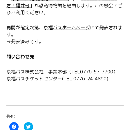
さ！福井号
」が恐竜博物館を経由します。この機会にぜ
ひご利用ください。
再開が確定次第、
京福バスホームページ
にて発表されま
す。
→発表済みです。
問い合わせ先
京福バス株式会社 事業本部（TEL
0776-57-7700
）
京福バスチケットセンター(TEL
0776-24-4890
)
共有:
F
C
a
l