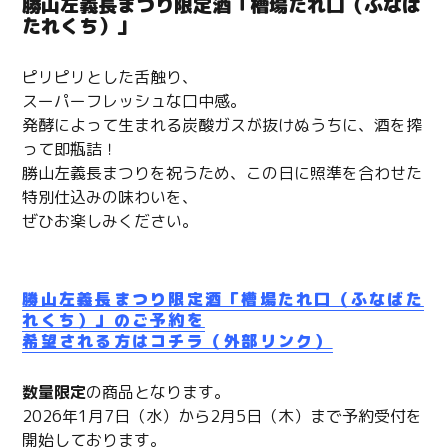
勝山左義長まつり限定酒「槽場たれ口（ふなば
たれくち）」
ピリピリとした舌触り、
スーパーフレッシュな口中感。
発酵によって生まれる炭酸ガスが抜けぬうちに、酒を搾
って即瓶詰！
勝山左義長まつりを祝うため、この日に照準を合わせた
特別仕込みの味わいを、
ぜひお楽しみください。
勝山左義長まつり限定酒「槽場たれ口（ふなばた
れくち）」のご予約を
希望される方はコチラ（外部リンク）
数量限定
の商品となります。
2026年1月7日（水）から2月5日（木）まで予約受付を
開始しております。