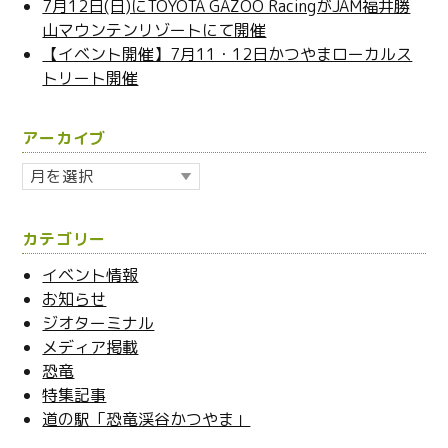
7月12日(日)にTOYOTA GAZOO RacingがJAM福井勝
山マウンテンリゾートにて開催
【イベント開催】7月11・12日かつやまローカルス
トリート開催
アーカイブ
ア
ー
カ
カテゴリー
イ
ブ
イベント情報
お知らせ
ジオターミナル
メディア掲載
恐竜
特集記事
道の駅「恐竜渓谷かつやま」