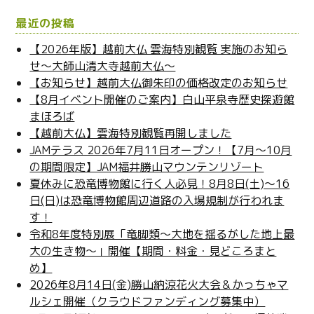
(
ウ
新
ィ
し
ン
最近の投稿
い
ド
ウ
ウ
ィ
で
【2026年版】越前大仏 雲海特別観覧 実施のお知ら
ン
開
せ～大師山清大寺越前大仏～
ド
き
ウ
ま
【お知らせ】越前大仏御朱印の価格改定のお知らせ
で
す
開
)
【8月イベント開催のご案内】白山平泉寺歴史探遊館
き
ま
まほろば
す
)
【越前大仏】雲海特別観覧再開しました
JAMテラス 2026年7月11日オープン！【7月～10月
の期間限定】JAM福井勝山マウンテンリゾート
夏休みに恐竜博物館に行く人必見！8月8日(土)～16
日(日)は恐竜博物館周辺道路の入場規制が行われま
す！
令和8年度特別展「竜脚類～大地を揺るがした地上最
大の生き物～」開催【期間・料金・見どころまと
め】
2026年8月14日(金)勝山納涼花火大会＆かっちゃマ
ルシェ開催（クラウドファンディング募集中）