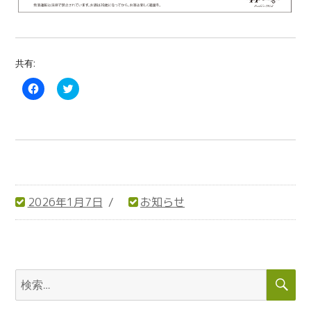
共有:
F
C
a
l
c
i
e
c
b
k
o
t
o
o
k
s
で
h
共
a
有
r
す
e
る
o
2026年1月7日
お知らせ
に
n
は
T
投
カ
ク
w
リ
i
稿
テ
ッ
t
ク
t
日:
ゴ
し
e
リ
て
r
検
検
く
(
ー
だ
新
索
索:
さ
し
い
い